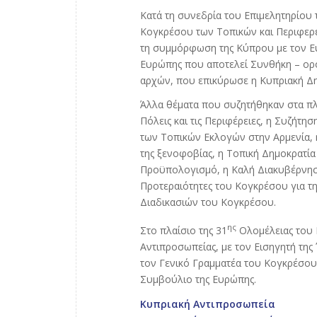
Κατά τη συνεδρία του Επιμελητηρίου
Κογκρέσου των Τοπικών και Περιφερ
τη συμμόρφωση της Κύπρου με τον Ε
Ευρώπης που αποτελεί Συνθήκη – ορόσ
αρχών, που επικύρωσε η Κυπριακή Δη
Άλλα θέματα που συζητήθηκαν στα πλα
Πόλεις και τις Περιφέρειες, η Συζήτ
των Τοπικών Εκλογών στην Αρμενία, 
της ξενοφοβίας, η Τοπική Δημοκρατία
Προϋπολογισμό, η Καλή Διακυβέρνησ
Προτεραιότητες του Κογκρέσου για τ
Διαδικασιών του Κογκρέσου.
ης
Στο πλαίσιο της 31
Ολομέλειας του 
Αντιπροσωπείας, με τον Εισηγητή της 
τον Γενικό Γραμματέα του Κογκρέσου 
Συμβούλιο της Ευρώπης.
Κυπριακή Αντιπροσωπεία