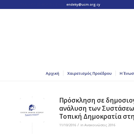
Τηλ: +357 22 445170 | Email:
endeky@ucm.org.cy
Αρχική
Χαιρετισμός Προέδρου
Η Ένωσ
Πρόσκληση σε δημοσιογ
ανάλυση των Συστάσεων
Τοπική Δημοκρατία στ
/
11/10/2016
in
Ανακοινώσεις 2016