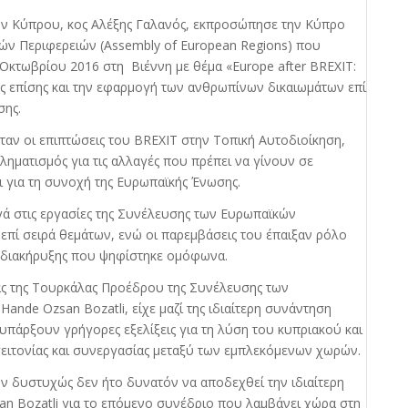
ν Κύπρου, κος Αλέξης Γαλανός, εκπροσώπησε την Κύπρο
ν Περιφερειών (Assembly of European Regions) που
Οκτωβρίου 2016 στη Βιέννη με θέμα «Europe after BREXIT:
πως επίσης και την εφαρμογή των ανθρωπίνων δικαιωμάτων επί
σης.
ταν οι επιπτώσεις του BREXIT στην Τοπική Αυτοδιοίκηση,
ηματισμός για τις αλλαγές που πρέπει να γίνουν σε
 για τη συνοχή της Ευρωπαϊκής Ένωσης.
γά στις εργασίες της Συνέλευσης των Ευρωπαϊκών
επί σειρά θεμάτων, ενώ οι παρεμβάσεις του έπαιξαν ρόλο
ς διακήρυξης που ψηφίστηκε ομόφωνα.
ίας της Τουρκάλας Προέδρου της Συνέλευσης των
ande Ozsan Bozatli, είχε μαζί της ιδιαίτερη συνάντηση
υπάρξουν γρήγορες εξελίξεις για τη λύση του κυπριακού και
ειτονίας και συνεργασίας μεταξύ των εμπλεκόμενων χωρών.
 δυστυχώς δεν ήτο δυνατόν να αποδεχθεί την ιδιαίτερη
an Bozatli για το επόμενο συνέδριο που λαμβάνει χώρα στη