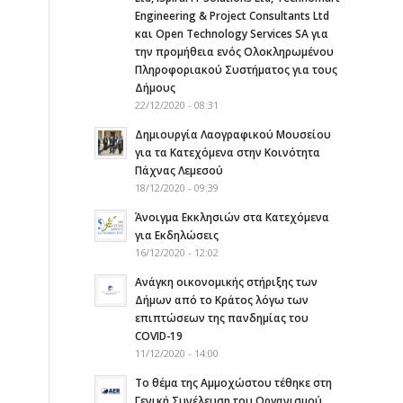
Engineering & Project Consultants Ltd
και Open Technology Services SA για
την προμήθεια ενός Ολοκληρωμένου
Πληροφοριακού Συστήματος για τους
Δήμους
22/12/2020 - 08:31
Δημιουργία Λαογραφικού Μουσείου
για τα Κατεχόμενα στην Κοινότητα
Πάχνας Λεμεσού
18/12/2020 - 09:39
Άνοιγμα Εκκλησιών στα Κατεχόμενα
για Εκδηλώσεις
16/12/2020 - 12:02
Ανάγκη οικονομικής στήριξης των
Δήμων από το Κράτος λόγω των
επιπτώσεων της πανδημίας του
COVID-19
11/12/2020 - 14:00
Το θέμα της Αμμοχώστου τέθηκε στη
Γενική Συνέλευση του Οργανισμού