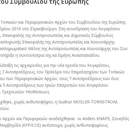
του Συμβουλίου της Ευρώπης
 Τοπικών και Περιφερειακών Αρχών του Συμβουλίου της Ευρώπης
κτωβρίου 2016 στο Στρασβούργο. Στη συνεδρίαση του Κογκρέσου
ς, Επικεφαλής της Αντιπροσωπείας και Δημοτικός Σύμβουλος
ναπληρωτής Επικεφαλής της Αντιπροσωπείας και Κοινοτάρχης
ναπληρωματικό Μέλος της Αντιπροσωπείας και Κοινοτάρχης του Συν.
τήριξε η συντονίστρια της κα Ειρήνη Αναστασιάδου.
ιάταξη τις αρχαιρεσίες για την νέα ηγεσία του Κογκρέσου,
ς 7 Αντιπροέδρους, τον Πρόεδρο του Επιμελητηρίου των Τοπικών
ίου των Περιφερειακών Αρχών, τους 7 Αντιπροέδρους των δυο
αι 5 Αντιπροέδρους των τριών Επιτροπών του Κογκρέσου
ι Τρεχουσών Υποθέσεων).
ίχθηκε, χωρίς ανθυποψήφιο, η Gudrun MOSLER-TORNSTROM,
ετών.
ν Αρχών και Περιφερειών αναδείχθηκαν οι Anders KNAPE, Σουηδός
 Νορβηγίδα (EPP/CCE) αντίστοιχα, χωρίς ανθυποψηφίους.