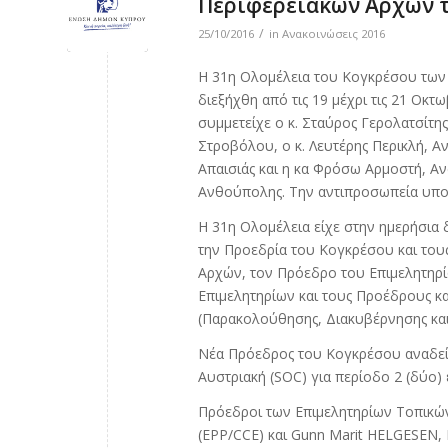
Περιφερειακών Αρχών 
/
25/10/2016
in
Ανακοινώσεις 2016
Η 31η Ολομέλεια του Κογκρέσου των
διεξήχθη από τις 19 μέχρι τις 21 Ο
συμμετείχε o κ. Σταύρος Γερολατσίτη
Στροβόλου, ο κ. Λευτέρης Περικλή, Α
Απαισιάς και η κα Φρόσω Αρμοστή, Α
Ανθούπολης. Την αντιπροσωπεία υποσ
Η 31η Ολομέλεια είχε στην ημερήσια δ
την Προεδρία του Κογκρέσου και του
Αρχών, τον Πρόεδρο του Επιμελητηρ
Επιμελητηρίων και τους Προέδρους κ
(Παρακολούθησης, Διακυβέρνησης κα
Νέα Πρόεδρος του Κογκρέσου αναδε
Αυστριακή (SOC) για περίοδο 2 (δύο) 
Πρόεδροι των Επιμελητηρίων Τοπικώ
(EPP/CCE) και Gunn Marit HELGESEN,