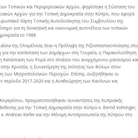
 των Τοπικών και Περιφερειακών Αρχών, ψηφίστηκε η Σύσταση του
ειακών Αρχών για την Τοπική Δημοκρατία στην Κύπρο, που αφορά
υρωπαϊκό Χάρτη Τοπικής Αυτοδιοίκησης του Συμβουλίου της
ημο για τη διοικητική και οικονομική αυτοτέλεια των τοπικών
μοκρατία το 1988.
ίσια της Ολομέλειας ήταν η Πρόληψη της Ριζοσπαστικοποίησης στι
ηση για την κατάσταση των Δημάρχων στη Τουρκία, η Παρακολούθηση
η Κατάσταση των Ρομά στο πλαίσιο του ανερχόμενου ρατσισμού κα
 στην Κροατία, η Συνεκτίμηση της Ισότητας των Φύλων στον
η των Μητροπολιτικών Περιοχών. Επίσης, συζητήθηκαν οι
ην περίοδο 2017-2020 και η Αναθεώρηση των Κανόνων και
Κογκρέσου, πραγματοποιήθηκαν συναντήσεις της Κυπριακής
Έκθεσης για την Τοπική Δημοκρατία στην Κύπρο κ. Bernd Vohringer,
κ. Andreas Kiefer και την Μόνιμη Αντιπροσωπεία της Κύπρου στο