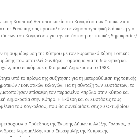
 και η Κυπριακή Αντιπροσωπεία στο Κογκρέσο των Τοπικών και
υ της Ευρώπης σας προσκαλούν σε δημοσιογραφική διάσκεψη για
τάσεων του Κογκρέσου για την κατάσταση της τοπικής δημοκρατίας/
ν τη συμμόρφωση της Κύπρου με τον Ευρωπαϊκό Χάρτη Τοπικής
υρώπης που αποτελεί Συνθήκη – ορόσημο για τη διοικητική και
αρχών, που επικύρωσε η Κυπριακή Δημοκρατία το 1988.
ύτητα υπό το πρίσμα της συζήτησης για τη μεταρρύθμιση της τοπικής
ημοτικών / κοινοτικών εκλογών. Για τη σύνταξη των Συστάσεων, το
γματοποίησαν επίσκεψη τον περασμένο Απρίλιο στην Κύπρο και
ική Δημοκρατία στην Κύπρο. Η Έκθεση και οι Συστάσεις τους
ομέλεια του Κογκρέσου, που θα συνεδριάσει στις 20 Οκτωβρίου
μετάσχουν ο Πρόεδρος της Ένωσης Δήμων κ. Αλέξης Γαλανός, ο
νδρέας Κιτρομηλίδης και ο Επικεφαλής της Κυπριακής