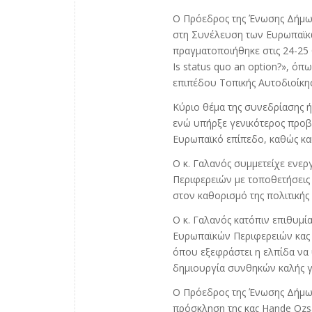
Ο Πρόεδρος της Ένωσης Δήμω
στη Συνέλευση των Ευρωπαϊκώ
πραγματοποιήθηκε στις 24-25 
Is status quo an option?», ό
επιπέδου Τοπικής Αυτοδιοίκη
Κύριο θέμα της συνεδρίασης ή
ενώ υπήρξε γενικότερος προβλ
Ευρωπαϊκό επίπεδο, καθώς και
Ο κ. Γαλανός συμμετείχε ενερ
Περιφερειών με τοποθετήσεις 
στον καθορισμό της πολιτική
Ο κ. Γαλανός κατόπιν επιθυμ
Ευρωπαϊκών Περιφερειών κας H
όπου εξεφράστει η ελπίδα να 
δημιουργία συνθηκών καλής γ
Ο Πρόεδρος της Ένωσης Δήμων
πρόσκληση της κας Hande Ozs