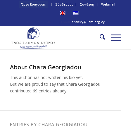
Έργο Ευαγόρας
Σύνδεσμοι
Σύνδεση
Webmail
Τηλ: +357 22 445170 | Email:
endeky@ucm.org.cy
About
Chara Georgiadou
This author has not written his bio yet.
But we are proud to say that
Chara Georgiadou
contributed 69 entries already.
ENTRIES BY CHARA GEORGIADOU