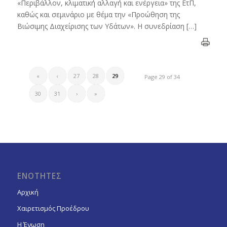
«Περιβάλλον, κλιματική αλλαγή και ενέργεια» της ΕτΠ,
καθώς και σεμινάριο με θέμα την «Προώθηση της
Βιώσιμης Διαχείρισης των Υδάτων». Η συνεδρίαση […]
«
‹
27
28
29
Page 29 of 34
30
31
›
»
ΕΝΟΤΗΤΕΣ
Αρχική
Χαιρετισμός Προέδρου
Η Ένωση