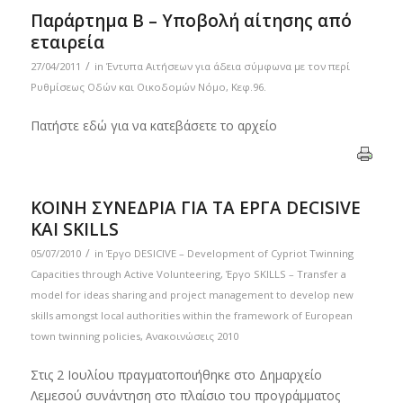
Παράρτημα Β – Υποβολή αίτησης από
εταιρεία
/
27/04/2011
in
Έντυπα Αιτήσεων για άδεια σύμφωνα με τον περί
Ρυθμίσεως Οδών και Οικοδομών Νόμο, Κεφ.96.
Πατήστε εδώ για να κατεβάσετε το αρχείο
ΚΟΙΝΗ ΣΥΝΕΔΡΙΑ ΓΙΑ ΤΑ ΕΡΓΑ DECISIVE
KAI SKILLS
/
05/07/2010
in
Έργο DESICIVE – Development of Cypriot Twinning
Capacities through Active Volunteering
,
Έργο SKILLS – Transfer a
model for ideas sharing and project management to develop new
skills amongst local authorities within the framework of European
town twinning policies
,
Ανακοινώσεις 2010
Στις 2 Ιουλίου πραγματοποιήθηκε στο Δημαρχείο
Λεμεσού συνάντηση στο πλαίσιο του προγράμματος