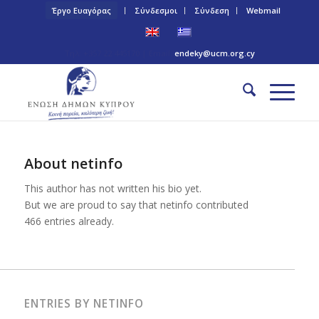
Έργο Ευαγόρας
Σύνδεσμοι
Σύνδεση
Webmail
Τηλ: +357 22 445170 | Email:
endeky@ucm.org.cy
About
netinfo
This author has not written his bio yet.
But we are proud to say that
netinfo
contributed
466 entries already.
ENTRIES BY NETINFO